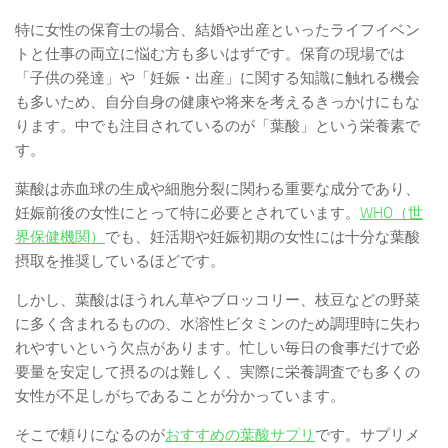
特に女性の保育士の場合、結婚や出産といったライフイベン
トと仕事の両立に悩む方も多いはずです。保育の現場では
「子供の発達」や「妊娠・出産」に関する知識に触れる機会
も多いため、自分自身の健康や将来を考えるきっかけにもな
ります。中でも注目されているのが「葉酸」という栄養素で
す。
葉酸は赤血球の生成や細胞分裂に関わる重要な成分であり、
妊娠前後の女性にとって特に必要とされています。
WHO（世
界保健機関）
でも、妊活期や妊娠初期の女性には十分な葉酸
摂取を推奨しているほどです。
しかし、葉酸はほうれん草やブロッコリー、枝豆などの野菜
に多く含まれるものの、水溶性ビタミンのため調理時に失わ
れやすいという欠点があります。忙しい毎日の食事だけで必
要量を安定して摂るのは難しく、実際に栄養調査でも多くの
女性が不足しがちであることが分かっています。
そこで頼りになるのが
おすすめの葉酸サプリ
です。サプリメ