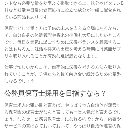
ントなら必要な量を効率よく摂取できる上、鉄分やビタミンB
群など妊活や日常の健康維持に役立つ成分が一緒に配合され
ている商品もあります。
保育士として働く方は子供の未来を支える立場にあるからこ
そ、自分自身の体調管理や将来の準備も大切にしたいところ
です。毎日を元気に過ごすために栄養バランスを意識するこ
とはもちろん、妊活や将来の出産を考える時期には葉酸サプ
リを取り入れることが有効な選択肢となります。
仕事で忙しいからこそ、効率的に栄養を補える方法を取り入
れていくことが、子供たちと長く向き合い続けるための基盤
になるでしょう。
公務員保育士採用を目指すなら？
保育士求人の狙い目と言えば、やっぱり地方自治体が運営す
る保育園の保育士がなんと言っても一番人気だと言えるでし
ょう。なんせ「公務員保育士」になれるのですから。内容や
サービスの質はさておいておいて、やっぱり自治体運営の保