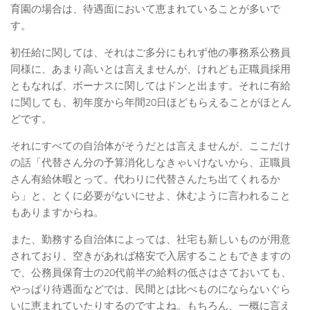
育園の場合は、待遇面において恵まれていることが多いで
す。
初任給に関しては、それはご多分にもれず他の事務系公務員
同様に、あまり高いとは言えませんが、けれども正職員採用
ともなれば、ボーナスに関してはドンと出ます。それに有給
に関しても、初年度から年間20日ほどもらえることがほとん
どです。
それにすべての自治体がそうだとは言えませんが、ここだけ
の話「代替さん分の予算消化しなきゃいけないから、正職員
さん有給休暇とって。代わりに代替さんたち出てくれるか
ら」と、とくに必要がないにせよ、休むように言われること
もありますからね。
また、勤務する自治体によっては、社宅も新しいものが用意
されており、空きがあれば格安で入居することもできますの
で、公務員保育士の20代前半の給料の低さはさておいても、
やっぱり待遇面などでは、民間とは比べものにならないぐら
いに恵まれていたりするのですよね。もちろん、一概に言え