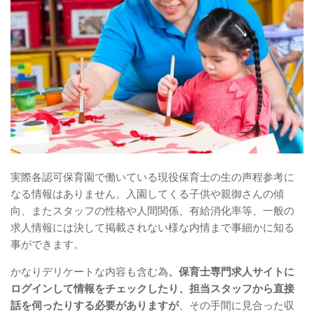
実際各認可保育園で働いている現役保育士の生の声程参考に
なる情報はありません。入園してくる子供や親御さんの傾
向、またスタッフの性格や人間関係、有給消化率等、一般の
求人情報には決して掲載されない様な内情まで事細かに知る
事ができます。
かなりデリケートな内容も含む為
、保育士専門求人サイトに
ログインして情報をチェックしたり、担当スタッフから直接
話を伺ったりする必要がありますが
、その手間に見合った収