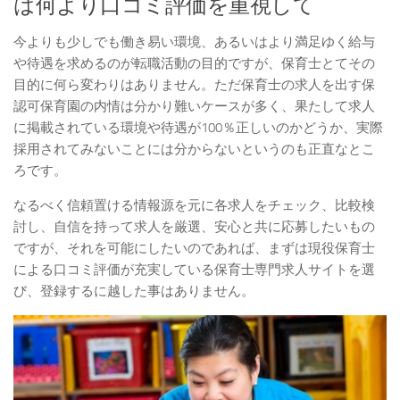
は何より口コミ評価を重視して
今よりも少しでも働き易い環境、あるいはより満足ゆく給与
や待遇を求めるのが転職活動の目的ですが、保育士とてその
目的に何ら変わりはありません。ただ保育士の求人を出す保
認可保育園の内情は分かり難いケースが多く、果たして求人
に掲載されている環境や待遇が100％正しいのかどうか、実際
採用されてみないことには分からないというのも正直なとこ
ろです。
なるべく信頼置ける情報源を元に各求人をチェック、比較検
討し、自信を持って求人を厳選、安心と共に応募したいもの
ですが、それを可能にしたいのであれば、まずは現役保育士
による口コミ評価が充実している保育士専門求人サイトを選
び、登録するに越した事はありません。