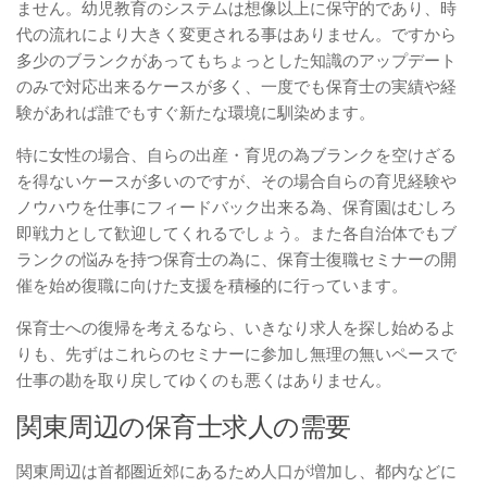
ません。幼児教育のシステムは想像以上に保守的であり、時
代の流れにより大きく変更される事はありません。ですから
多少のブランクがあってもちょっとした知識のアップデート
のみで対応出来るケースが多く、一度でも保育士の実績や経
験があれば誰でもすぐ新たな環境に馴染めます。
特に女性の場合、自らの出産・育児の為ブランクを空けざる
を得ないケースが多いのですが、その場合自らの育児経験や
ノウハウを仕事にフィードバック出来る為、保育園はむしろ
即戦力として歓迎してくれるでしょう。また各自治体でもブ
ランクの悩みを持つ保育士の為に、保育士復職セミナーの開
催を始め復職に向けた支援を積極的に行っています。
保育士への復帰を考えるなら、いきなり求人を探し始めるよ
りも、先ずはこれらのセミナーに参加し無理の無いペースで
仕事の勘を取り戻してゆくのも悪くはありません。
関東周辺の保育士求人の需要
関東周辺は首都圏近郊にあるため人口が増加し、都内などに