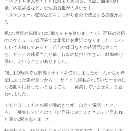
・ネットや求人サイトを根気よく見回る、電話、面接の対
策、内定辞退など、心理的負担が大きいかも
・スケジュール管理などをしっかり自分で把握する必要があ
る
私は1度目の転職では転職サイトを使いましたが、面接の対応
やスケジュール管理等では非常にお世話になりました。しか
しいざ入職してみると、給与や休日などの待遇面は良くて
も、サービス残業当たり前、行事の負担が大きい、離職率が
高い、ということがありました。
2度目の転職でも最初はサイトを使用しましたが、なかなか希
望にあった園が見つからず…サイトに掲載されていた一番気に
なる園を応募したいと言っても、「募集していません」と言
われました。
でもどうしてもその園が諦めきれず、自力で電話したとこ
ろ、「募集しているのでぜひ面接に来てください」と言われ
た園が2園もありました。
転職サイトも結局のところビジネスですので、人手の足りて